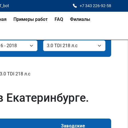
T_bot
+7 343 226-92-58
ная
Примеры работ
FAQ
Филиалы
3.0 TDI 218 л.с
в Екатеринбурге.
Заводские