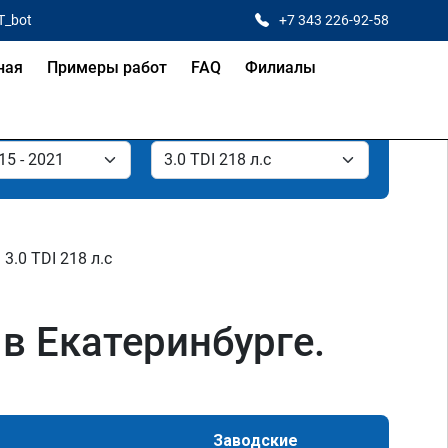
T_bot
+7 343 226-92-58
ная
Примеры работ
FAQ
Филиалы
3.0 TDI 218 л.с
 в Екатеринбурге.
Заводские