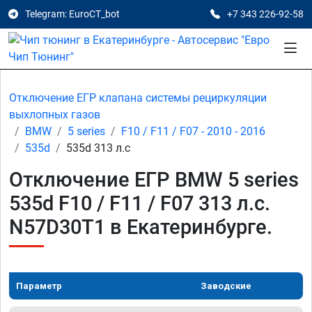
Telegram: EuroCT_bot
+7 343 226-92-58
Отключение ЕГР клапана системы рециркуляции
выхлопных газов
BMW
5 series
F10 / F11 / F07 - 2010 - 2016
535d
535d 313 л.с
Отключение ЕГР BMW 5 series
535d F10 / F11 / F07 313 л.с.
N57D30T1 в Екатеринбурге.
Параметр
Заводские