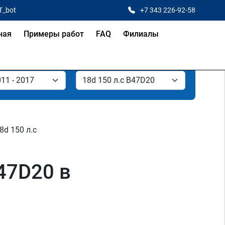
T_bot
+7 343 226-92-58
ная
Примеры работ
FAQ
Филиалы
8d 150 л.с
47D20 в