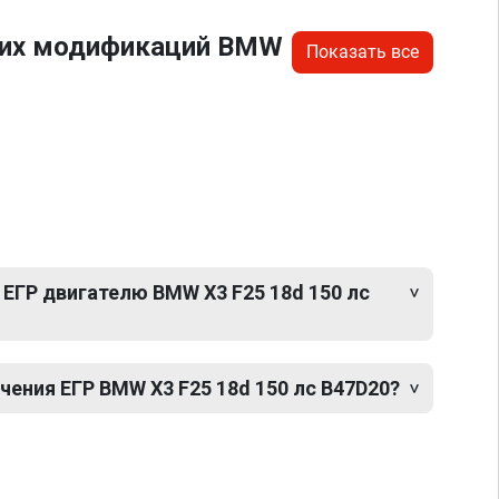
угих модификаций BMW
Показать все
ЕГР двигателю BMW X3 F25 18d 150 лс
ения ЕГР BMW X3 F25 18d 150 лс B47D20?