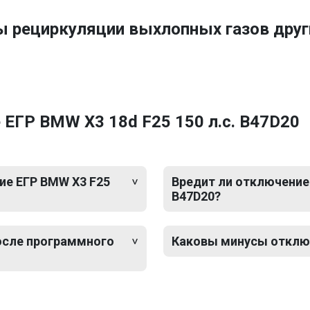
ы рециркуляции выхлопных газов др
ЕГР BMW X3 18d F25 150 л.с. B47D20
ие ЕГР BMW X3 F25
Вредит ли отключение 
B47D20?
после программного
Каковы минусы отключ