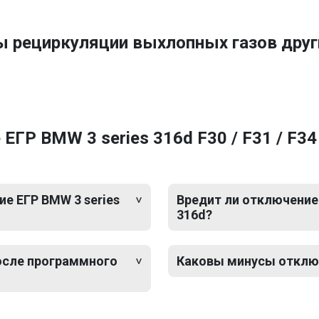
ы рециркуляции выхлопных газов др
ГР BMW 3 series 316d F30 / F31 / F3
е ЕГР BMW 3 series
Вредит ли отключение 
316d?
после программного
Каковы минусы отключе