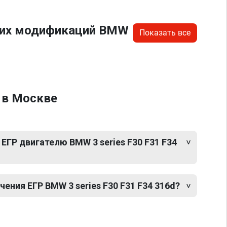
угих модификаций BMW
Показать все
4 в Москве
ЕГР двигателю BMW 3 series F30 F31 F34
ния ЕГР BMW 3 series F30 F31 F34 316d?