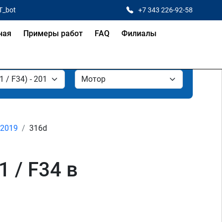
T_bot
+7 343 226-92-58
ная
Примеры работ
FAQ
Филиалы
- 2019
316d
 / F34 в