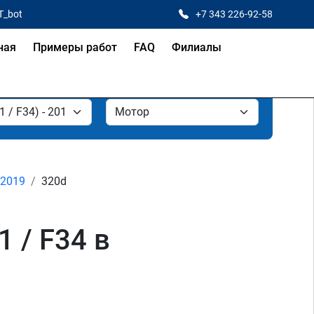
T_bot
+7 343 226-92-58
ная
Примеры работ
FAQ
Филиалы
- 2019
320d
 / F34 в