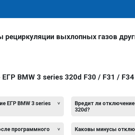
ы рециркуляции выхлопных газов др
ГР BMW 3 series 320d F30 / F31 / F3
е ЕГР BMW 3 series
Вредит ли отключение 
320d?
после программного
Каковы минусы отключе