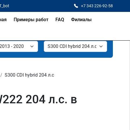
T_bot
+7 343 226-92-58
ная
Примеры работ
FAQ
Филиалы
S300 CDI hybrid 204 л.с
222 204 л.с. в