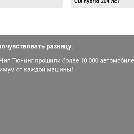
CDI hybrid 204 лс?
почувствовать разницу.
ип Тюнинг прошили более 10 000 автомобилей
симум от каждой машины!