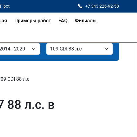
T_bot
+7 343 226-92-58
ная
Примеры работ
FAQ
Филиалы
109 CDI 88 л.с
88 л.с. в