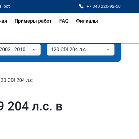
T_bot
+7 343 226-92-58
ная
Примеры работ
FAQ
Филиалы
120 CDI 204 л.с
 204 л.с. в